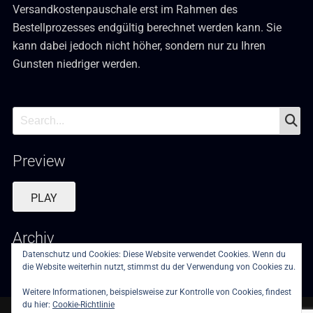
Versandkostenpauschale erst im Rahmen des
Bestellprozesses endgültig berechnet werden kann. Sie
kann dabei jedoch nicht höher, sondern nur zu Ihren
Gunsten niedriger werden.
S
Search
for:
Preview
PLAY
Archiv
Datenschutz und Cookies: Diese Website verwendet Cookies. Wenn du
Februar 2019
die Website weiterhin nutzt, stimmst du der Verwendung von Cookies zu.
Weitere Informationen, beispielsweise zur Kontrolle von Cookies, findest
du hier:
Cookie-Richtlinie